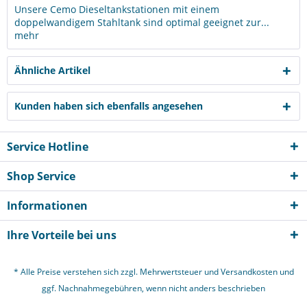
Unsere Cemo Dieseltankstationen mit einem
doppelwandigem Stahltank sind optimal geeignet zur...
mehr
Ähnliche Artikel
Kunden haben sich ebenfalls angesehen
Service Hotline
Shop Service
Informationen
Ich habe die
Datenschutzerklärung
gelesen,
Ihre Vorteile bei uns
verstanden und stimme zu. *
Mit * gekennzeichnete Felder sind Pflichtfelder.
* Alle Preise verstehen sich zzgl. Mehrwertsteuer und
Versandkosten
und
Senden
ggf. Nachnahmegebühren, wenn nicht anders beschrieben