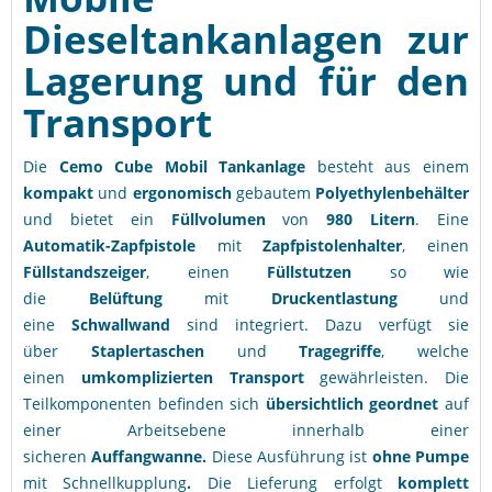
Dieseltankanlagen zur
Lagerung und für den
Transport
Die
Cemo Cube Mobil
Tankanlage
besteht aus einem
kompakt
und
ergonomisch
gebautem
Polyethylenbehälter
und bietet ein
Füllvolumen
von
980 Litern
. Eine
Automatik-Zapfpistole
mit
Zapfpistolenhalter
, einen
Füllstandszeiger
, einen
Füllstutzen
so wie
die
Belüftung
mit
Druckentlastung
und
eine
Schwallwand
sind integriert. Dazu verfügt sie
über
Staplertaschen
und
Tragegriffe
, welche
einen
umkomplizierten Transport
gewährleisten. Die
Teilkomponenten befinden sich
übersichtlich geordnet
auf
einer Arbeitsebene innerhalb einer
sicheren
Auffangwanne.
Diese Ausführung ist
ohne Pumpe
mit Schnellkupplung
.
Die Lieferung erfolgt
komplett