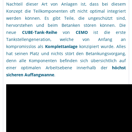
Nachteil dieser Art von Anlagen ist, dass bei diesem
Konzept die Teilkomponenten oft nicht optimal integriert
werden können. Es gibt Teile, die ungeschützt sind,
hervorstehen und beim Betanken stören können. Die
neue
CUBE-Tank-Reihe
von
CEMO
ist die erste
Tankstellengeneration, welche von Anfang an
kompromisslos als
Komplettanlage
konzipiert wurde. Alles
hat seinen Platz und nichts stört den Betankungsvorgang,
denn alle Komponenten befinden sich übersichtlich auf
einer optimalen Arbeitsebene innerhalb der
höchst
sicheren Auffangwanne
.