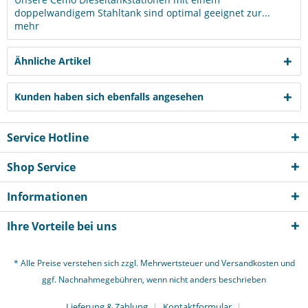
doppelwandigem Stahltank sind optimal geeignet zur...
mehr
Ähnliche Artikel
Kunden haben sich ebenfalls angesehen
Service Hotline
Shop Service
Informationen
Ich habe die
Datenschutzerklärung
gelesen,
Ihre Vorteile bei uns
verstanden und stimme zu. *
Mit * gekennzeichnete Felder sind Pflichtfelder.
* Alle Preise verstehen sich zzgl. Mehrwertsteuer und
Versandkosten
und
Senden
ggf. Nachnahmegebühren, wenn nicht anders beschrieben
Lieferung & Zahlung
Kontaktformular