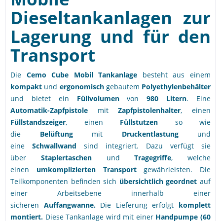
Dieseltankanlagen zur
Lagerung und für den
Transport
Die
Cemo Cube Mobil
Tankanlage
besteht aus einem
kompakt
und
ergonomisch
gebautem
Polyethylenbehälter
und bietet ein
Füllvolumen
von
980 Litern
. Eine
Automatik-Zapfpistole
mit
Zapfpistolenhalter
, einen
Füllstandszeiger
, einen
Füllstutzen
so wie
die
Belüftung
mit
Druckentlastung
und
eine
Schwallwand
sind integriert. Dazu verfügt sie
über
Staplertaschen
und
Tragegriffe
, welche
einen
umkomplizierten Transport
gewährleisten. Die
Teilkomponenten befinden sich
übersichtlich geordnet
auf
einer Arbeitsebene innerhalb einer
sicheren
Auffangwanne.
Die Lieferung erfolgt
komplett
montiert.
Diese Tankanlage wird mit einer
Handpumpe (60