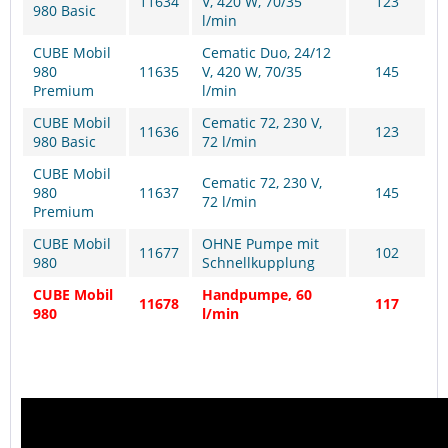
11634
V, 420 W, 70/35
123
980 Basic
l/min
CUBE Mobil
Cematic Duo, 24/12
980
11635
V, 420 W, 70/35
145
Premium
l/min
CUBE Mobil
Cematic 72, 230 V,
11636
123
980 Basic
72 l/min
CUBE Mobil
Cematic 72, 230 V,
980
11637
145
72 l/min
Premium
CUBE Mobil
OHNE Pumpe mit
11677
102
980
Schnellkupplung
CUBE Mobil
Handpumpe, 60
11678
117
980
l/min