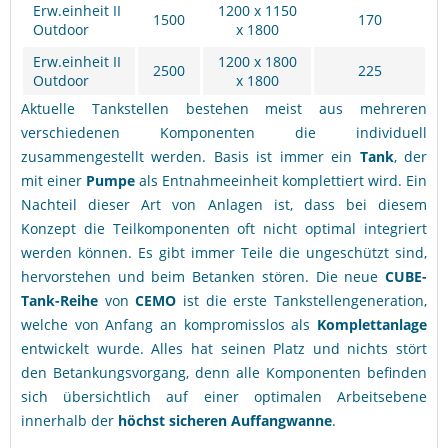
Erw.einheit II
1200 x 1150
1500
170
Outdoor
x 1800
Erw.einheit II
1200 x 1800
2500
225
Outdoor
x 1800
Aktuelle Tankstellen bestehen meist aus mehreren
verschiedenen Komponenten die individuell
zusammengestellt werden. Basis ist immer ein
Tank
, der
mit einer
Pumpe
als Entnahmeeinheit komplettiert wird. Ein
Nachteil dieser Art von Anlagen ist, dass bei diesem
Konzept die Teilkomponenten oft nicht optimal integriert
werden können. Es gibt immer Teile die ungeschützt sind,
hervorstehen und beim Betanken stören. Die neue
CUBE-
Tank-Reihe
von
CEMO
ist die erste Tankstellengeneration,
welche von Anfang an kompromisslos als
Komplettanlage
entwickelt wurde. Alles hat seinen Platz und nichts stört
den Betankungsvorgang, denn alle Komponenten befinden
sich übersichtlich auf einer optimalen Arbeitsebene
innerhalb der
höchst sicheren Auffangwanne
.