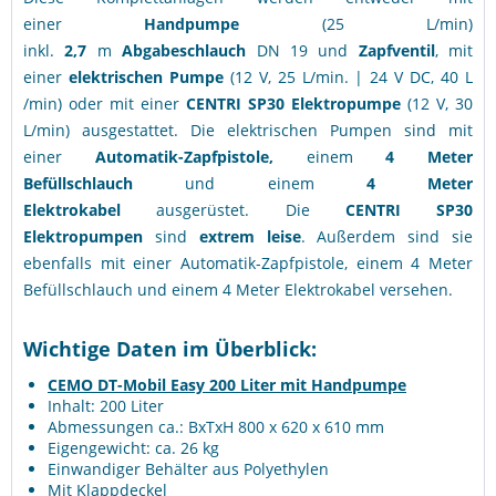
einer
Handpumpe
(25 L/min)
inkl.
2,7
m
Abgabeschlauch
DN 19 und
Zapfventil
, mit
einer
elektrischen Pumpe
(12 V, 25 L/min. | 24 V DC, 40 L
/min) oder mit einer
CENTRI SP30 Elektropumpe
(12 V, 30
L/min)
ausgestattet. Die elektrischen Pumpen sind mit
einer
Automatik-Zapfpistole,
einem
4 Meter
Befüllschlauch
und einem
4 Meter
Elektrokabel
ausgerüstet. Die
CENTRI SP30
Elektropumpen
sind
extrem leise
. Außerdem sind sie
ebenfalls mit einer Automatik-Zapfpistole, einem 4 Meter
Befüllschlauch und einem 4 Meter Elektrokabel versehen.
Wichtige Daten im Überblick:
CEMO DT-Mobil Easy 200 Liter mit Handpumpe
Inhalt: 200 Liter
Abmessungen ca.: BxTxH 800 x 620 x 610 mm
Eigengewicht: ca. 26 kg
Einwandiger Behälter aus Polyethylen
Mit Klappdeckel