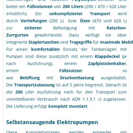
bietet ein
Füllvolumen
von
200 Litern
(200 / 470 / 620 Liter
erhältlich). Ein
unkomplizierter
Transport
wird
durch
Vertiefungen
(200 L) bzw.
Ösen
(470 und 620 L)
zur
sicheren
Befestigung mit
Ratschen-
Zurrgurten
gewährleistet. Dazu verfügt sie über
integrierte
Staplertaschen
und
Tragegriffe
für
maximale
Mobil
Für einen
komfortablen
Einsatz der Tankanlagen mit
Pumpen sind diese zusätzlich mit einem
Klappdeckel
(je
nach Ausführung), einem
Zapfpistolenhalter
,
einem
Füllstutzen
so
wie
Belüftung
mit
Druckentlastung
ausgestattet.
Die
Transportzulassung
ist auf 5 Jahre begrenzt. Danach ist
die
200
Liter Ausführung noch für den Transport zum
unmittelbaren Verbrauch nach
ADR 1.1.3.1 c) zugelassen.
Die Lieferung erfolgt
komplett montiert
.
Selbstansaugende Elektropumpen
Diese Komplettanlagen werden entweder mit