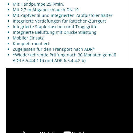
Mit Handpumpe 25 l/min.
Mit 2,7 m Abgabeschlauch DN 19
Mit Zapfventil und integrierten Zapfpistolenhalter
Integrierte Vertiefungen für Ratschen-Zurrgurt
Integrierte Staplertaschen und Tragegriffe
Integrierte Belüftung mit Druckentlastung
Mobiler Einsatz
Komplett montiert
Zugelassen für den Transport nach ADR*
*Wiederkehrende Prüfung nach 30 Monaten gemäß
ADR 6.5.4.4.1 b) und ADR 6.5.4.4.2 b)