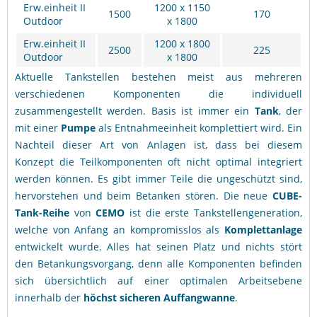
Erw.einheit II
1200 x 1150
1500
170
Outdoor
x 1800
Erw.einheit II
1200 x 1800
2500
225
Outdoor
x 1800
Aktuelle Tankstellen bestehen meist aus mehreren
verschiedenen Komponenten die individuell
zusammengestellt werden. Basis ist immer ein
Tank
, der
mit einer
Pumpe
als Entnahmeeinheit komplettiert wird. Ein
Nachteil dieser Art von Anlagen ist, dass bei diesem
Konzept die Teilkomponenten oft nicht optimal integriert
werden können. Es gibt immer Teile die ungeschützt sind,
hervorstehen und beim Betanken stören. Die neue
CUBE-
Tank-Reihe
von
CEMO
ist die erste Tankstellengeneration,
welche von Anfang an kompromisslos als
Komplettanlage
entwickelt wurde. Alles hat seinen Platz und nichts stört
den Betankungsvorgang, denn alle Komponenten befinden
sich übersichtlich auf einer optimalen Arbeitsebene
innerhalb der
höchst sicheren Auffangwanne
.